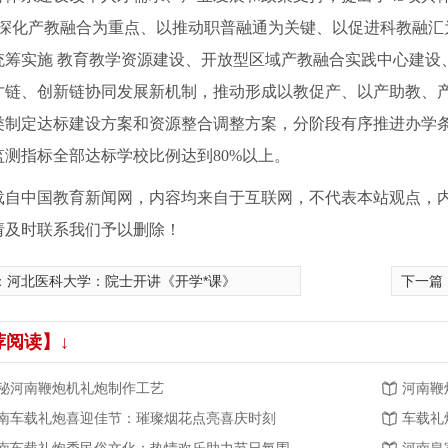
以深化产教融合为重点、以推动职普融通为关键、以促进科教融汇
统筹实施 教育教学资源建设、开放型区域产教融合实践中心建设
才链、创新链协同发展新机制，推动形成以教促产、以产助教、
类制定达标建设方案和资源整合调整方案，分阶段有序推进办学条
监测指标全部达标学校比例达到80%以上。
载自中国教育新闻网，内容均来自于互联网，不代表本站观点，
请及时联系我们予以删除！
：
河北医科大学：院士开讲《开学*课》
下一篇
荐阅读】↓
秘河南鞭炮机礼炮制作工艺
河南鞭
南车载礼炮喜迎佳节：璀璨烟花点亮喜庆时刻