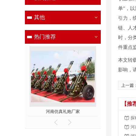
单”，
其他
引力，
链、人
热门推荐
时，分
件重点
本文转
影响，
上一篇
【推
炮厂家
河南仿真礼炮厂家
探
河