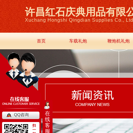
许昌红石庆典用品有限
Xuchang Hongshi Qingdian Supplies Co., Ltd
首页
车载礼炮
鞭炮机礼炮
在
QQ咨询
线
客
扫
一
服