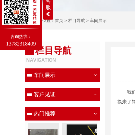
客
扫
一
服
扫
更
精
当前位置：
首页
>
栏目导航
>
车间展示
彩
咨询热线：
13782318409
栏目导航
NAVIGATION
车间展示
我
客户见证
换来了
热门推荐