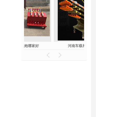
哪家好
河南车载礼炮厂家
河南仿真