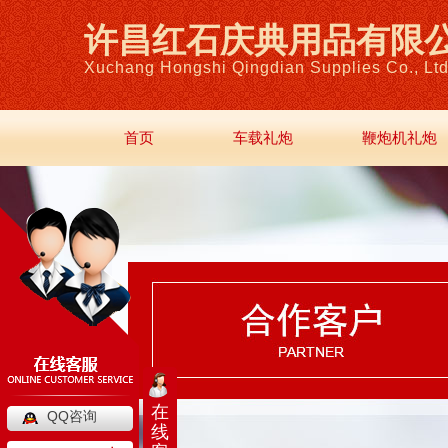
许昌红石庆典用品有限
Xuchang Hongshi Qingdian Supplies Co., Ltd
首页
车载礼炮
鞭炮机礼炮
在
QQ咨询
线